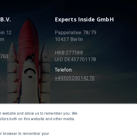
 B.V.
Experts Inside GmbH
in 12
Pappelallee 78/79
am
10437 Berlin
HRB 277388
9763
UID DE457701178
Telefon:
+4930520014270
our website and allow us to remember you. We
sitors both on this website and other media.
your browser to remember your