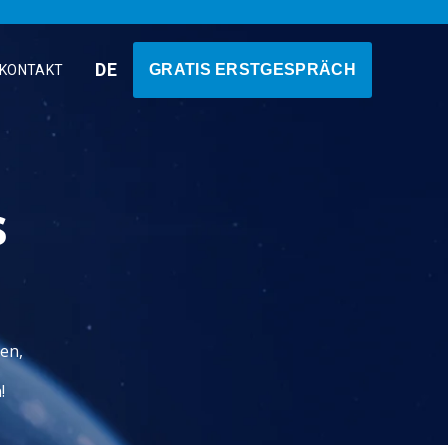
DE
GRATIS ERSTGESPRÄCH
KONTAKT
s
ten,
!