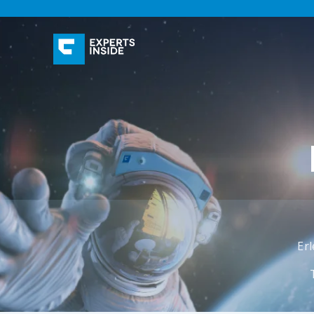
logo-experts-inside-light
Erl