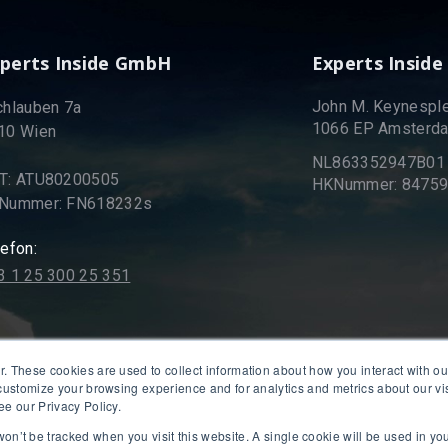
perts Inside GmbH
Experts Inside
John M. Keynesple
chlauben 7a
1066 EP Amsterd
10 Wien
NL863352947B01
T: ATU80200505
HKNummer: 8475
Nummer: FN618232s
lefon:
3 1 25 300 25 351
r. These cookies are used to collect information about how you interact with 
 customize your browsing experience and for analytics and metrics about our vi
ee our Privacy Policy.
 won’t be tracked when you visit this website. A single cookie will be used in 