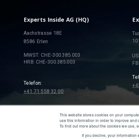
Experts Inside AG (HQ)
Ex
Aachstrasse 18E
Tu
10
8586 Erlen
MWST: CHE‑300.385.003
US
HRB: CHE‑300.385.003
FB
Te
Telefon:
+4
+41 71 558 32 00
E-Mail:
This website stores cookies on your compute
info@expertsinside.com
use this information in order to improve and
To find out more about the cookies we use, s
If you decline, your information