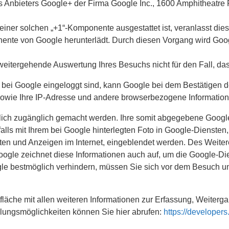
 des Anbieters Google+ der Firma Google Inc., 1600 Amphitheat
 einer solchen „+1“-Komponente ausgestattet ist, veranlasst d
nte von Google herunterlädt. Durch diesen Vorgang wird Googl
itergehende Auswertung Ihres Besuchs nicht für den Fall, dass
ei Google eingeloggt sind, kann Google bei dem Bestätigen de
sowie Ihre IP-Adresse und andere browserbezogene Information
tlich zugänglich gemacht werden. Ihre somit abgegebene Goog
 mit Ihrem bei Google hinterlegten Foto in Google-Diensten,
iten und Anzeigen im Internet, eingeblendet werden. Des Weite
ogle zeichnet diese Informationen auch auf, um die Google-Die
e bestmöglich verhindern, müssen Sie sich vor dem Besuch uns
läche mit allen weiteren Informationen zur Erfassung, Weiter
llungsmöglichkeiten können Sie hier abrufen:
https://developer