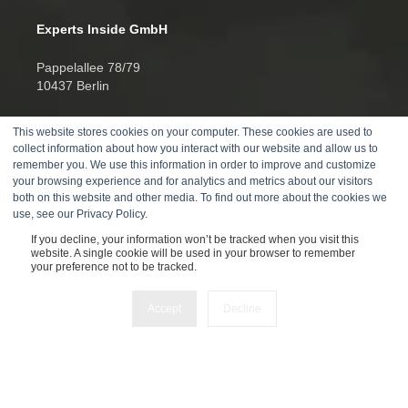
Experts Inside GmbH
Pappelallee 78/79
10437 Berlin
HRB 277388
This website stores cookies on your computer. These cookies are used to
UID DE457701178
collect information about how you interact with our website and allow us to
remember you. We use this information in order to improve and customize
Telefon:
your browsing experience and for analytics and metrics about our visitors
both on this website and other media. To find out more about the cookies we
+4930520014270
use, see our Privacy Policy.
If you decline, your information won’t be tracked when you visit this
website. A single cookie will be used in your browser to remember
your preference not to be tracked.
Accept
Decline
© 2026
Impressum
AGB
Datenschutz