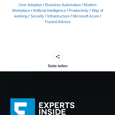
User Adoption
/
Business Automation
/
Modern
Workplace
/
Artificial Intelligence
/
Productivity
/
Way of
working
/
Security
/
Infrastructure
/
Microsoft Azure
/
Trusted Advisor
Seite teilen