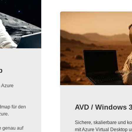
p
m Azure
AVD / Windows 
dmap für den
zure.
Sichere, skalierbare und k
e genau auf
mit Azure Virtual Desktop