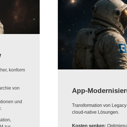
w
cher, konform
archie von
App-Modernisie
tionen und
Transformation von Legac
.
cloud-native Lösungen.
ation,
Kosten senken
:
Optimierun
M zur