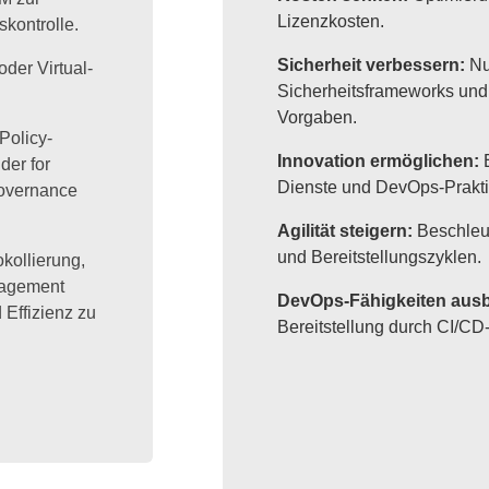
Lizenzkosten.
skontrolle.
Sicherheit verbessern
:
Nu
oder Virtual-
Sicherheitsframeworks und
Vorgaben.
Policy-
Innovation ermöglichen
:
E
er for
Dienste und DevOps-Prakti
Governance
Agilität steigern
:
Beschleu
und Bereitstellungszyklen.
kollierung,
nagement
DevOps-Fähigkeiten aus
Effizienz zu
Bereitstellung durch CI/CD