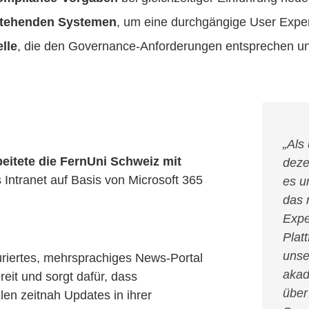
tehenden Systemen
, um eine durchgängige User Exper
lle
, die den Governance-Anforderungen entsprechen und
„Als 
eitete die FernUni Schweiz mit
deze
Intranet auf Basis von Microsoft 365
es u
das 
Expe
Plat
unse
uriertes, mehrsprachiges News-Portal
akad
reit und sorgt dafür, dass
über
len zeitnah Updates in ihrer