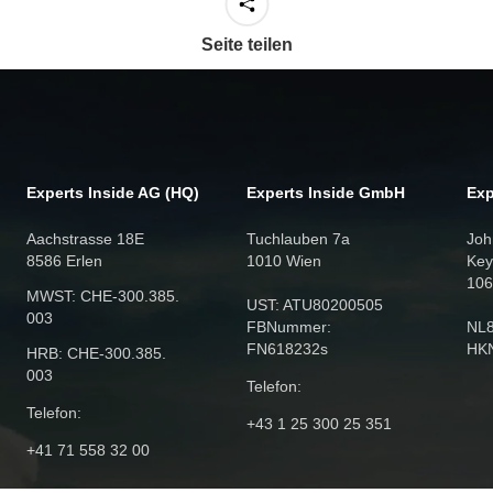
Seite teilen
Experts Inside AG (HQ)
Experts Inside GmbH
Exp
Aachstrasse 18E
Tuchlauben 7a
Joh
8586 Erlen
1010 Wien
Key
106
MWST: CHE‑300.385.
UST: ATU80200505
003
FBNummer:
NL
FN618232s
HK
HRB: CHE‑300.385.
003
Telefon:
Telefon:
+43 1 25 300 25 351
+41 71 558 32 00