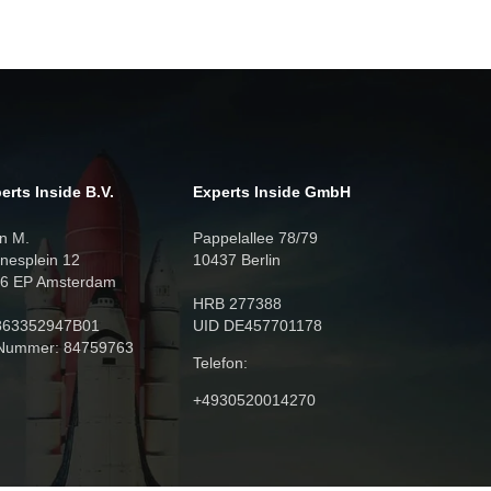
erts Inside B.V.
Experts Inside GmbH
n M.
Pappelallee 78/79
nesplein 12
10437 Berlin
6 EP Amsterdam
HRB 277388
863352947B01
UID DE457701178
Nummer: 84759763
Telefon:
+4930520014270