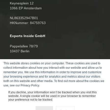
Keynesplein 12
1066 EP Amsterdam
NL863352947B01
HKNummer: 84759763
Experts Inside GmbH
Pappelallee 78/79
10437 Berlin
HRB 277388
This website stores cookies on your computer. These cookies are used to
UID DE457701178
collect information about how you interact with our website and allow us to
remember you. We use this information in order to improve and customize
Telefon:
your browsing experience and for analytics and metrics about our visitors
both on this website and other media. To find out more about the cookies we
+4930520014270
use, see our Privacy Policy.
If you decline, your information won’t be tracked when you visit this
website. A single cookie will be used in your browser to remember
your preference not to be tracked.