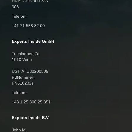
HRB: CHE‑300.385.
003
Telefon:
+41 71 558 32 00
Experts Inside GmbH
Tuchlauben 7a
1010 Wien
UST: ATU80200505
FBNummer:
FN618232s
Telefon:
+43 1 25 300 25 351
Experts Inside B.V.
John M.