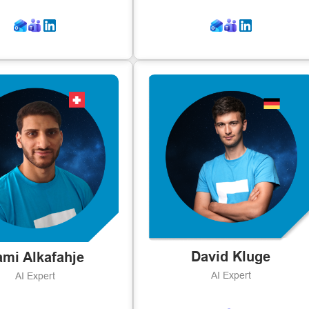
David Kluge
mi Alkafahje
AI Expert
AI Expert