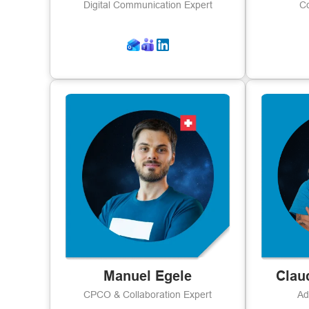
Digital Communication Expert
Co
Manuel Egele
Clau
CPCO & Collaboration Expert
Ad