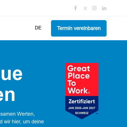
Termin vereinbaren
DE
lue
en
insamen Werten,
 wir hier, um deine