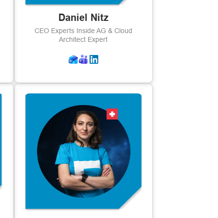
Daniel Nitz
CEO Experts Inside AG & Cloud
Architect Expert