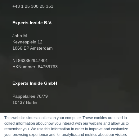
+43 1 25 300 25 351
Experts Inside B.V.
John M.
Keynesplein 12
1066 EP Amsterdam
NL863352947B01
HKNummer: 84759763
Experts Inside GmbH
Pappelallee 78/79
10437 Berlin
HRB 277388
This website stores cookies on your computer. These cookies are used to
UID DE457701178
collect information about how you interact with our website and allow us to
remember you. We use this information in order to improve and customize
Telefon:
your browsing experience and for analytics and metrics about our visitors